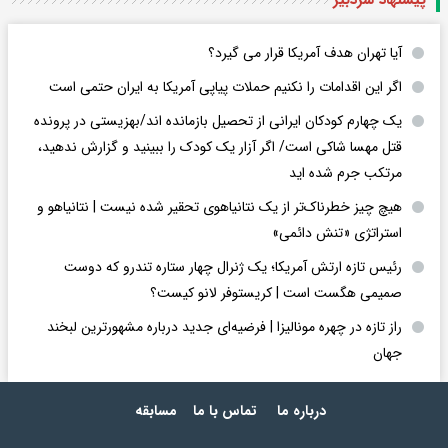
آیا تهران هدف آمریکا قرار می گیرد؟
اگر این اقدامات را نکنیم حملات پیاپی آمریکا به ایران حتمی است
یک چهارم کودکان ایرانی از تحصیل بازمانده اند/بهزیستی در پرونده
قتل مهسا شاکی است/ اگر آزار یک کودک را ببینید و گزارش ندهید،
مرتکب جرم شده اید
هیچ چیز خطرناک‌تر از یک نتانیاهوی تحقیر شده نیست | نتانیاهو و
استراتژی «تنش دائمی»
رئیس تازه ارتش آمریکا؛ یک ژنرال چهار ستاره تندرو که دوست
صمیمی هگست است | کریستوفر لانو کیست؟
راز تازه در چهره مونالیزا | فرضیه‌ای جدید درباره مشهورترین لبخند
جهان
درباره ما
تماس با ما
مسابقه