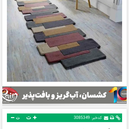
ت
کدخبر:
3085349
ت