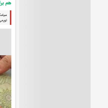
هم برا
سیامک
تورمی