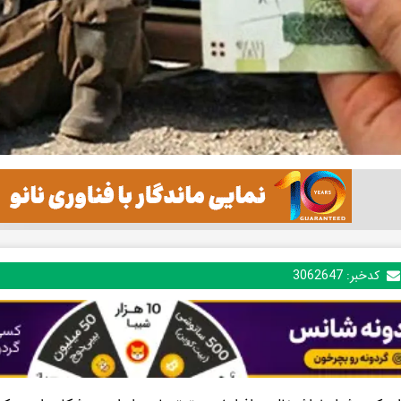
کدخبر:
3062647