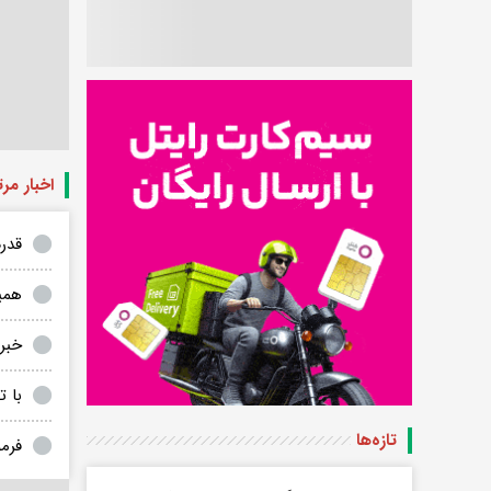
اخبار مر
قدرت خ
همی
خبر مه
با توجه
تازه‌ها
فرمول