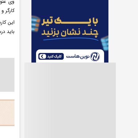
وی عنوا
کارگر و 
این کار
باید در