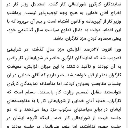
نمایندگان کارگری شورایعالی کار گفت: استدلال وزیر کار در
اخراجِ آقای خدایی به هیچ وجه توجیه‌پذیر نیست. برداشتِ
وزیر کار از آیین‌نامه و قانون اشتباه است و بیم آن می‌رود که با
این اقدام، دولت به دنبالِ تداومِ سیاستِ سال گذشته‌ی خود،
یعنی محدود کردنِ مزد کارگران، باشد.
وی افزود: ۲۷درصد افزایشِ مزدِ سالِ گذشته در شرایطی
تصویب شد که نمایندگانِ کارگریِ حاضر در شورایعالی کار راضی
به آن نبودند و تأکید داشتند با این میزان افزایش، معیشتِ
کارگران بدتر از قبل خواهد شد. خبر داریم که آقای خدایی در آن
جلساتِ مقاومتِ بسیاری کردند، اما متأسفانه نمایندگانِ کارگری
نتوانستند مقابل تصمیم وزارت کار بایستند. مسلم است که
کارگران، حذفِ آقای خدایی از شورایعالی کار را به مقاومت‌های
ایشان در برابرِ سیاستهایِ سرکوبِ مزد ربط می‌دهند و نه دو
جلسه غیبت از شورایعالی کار. ضمن اینکه اگرچه ایشان در
جلسه حضور نداشتند، اما عضو علی‌البدل در جلسه بودند و