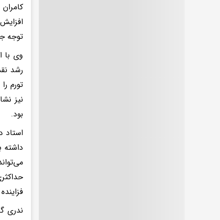
کامران 
افزایش 
توجه ج
وی با ا
رشد نقد
تورم را
نیز نشا
بود.
استاد د
داشته ب
می‌توان
حداکثری
فزاینده
ندری گف