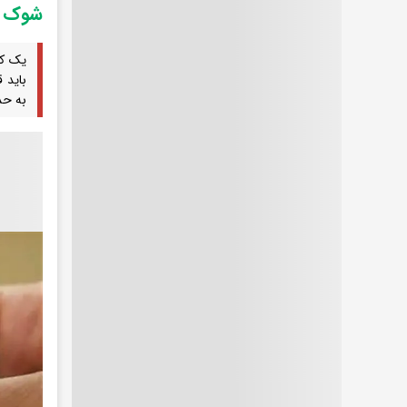
شوک ا
یک کا
باید 
به حد