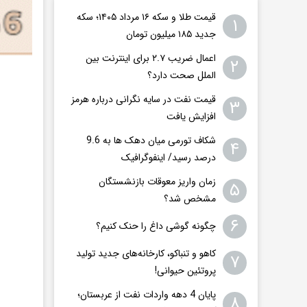
قیمت طلا و سکه ۱۶ مرداد ۱۴۰۵؛ سکه
۱
جدید ١٨۵ میلیون تومان
اعمال ضریب ۲.۷ برای اینترنت بین
۲
الملل صحت دارد؟
قیمت نفت در سایه نگرانی درباره هرمز
۳
افزایش یافت
شکاف تورمی میان دهک ها به 9.6
۴
درصد رسید/ اینفوگرافیک
زمان واریز معوقات بازنشستگان
۵
مشخص شد؟
۶
چگونه گوشی داغ را حنک کنیم؟
کاهو و تنباکو، کارخانه‌های جدید تولید
۷
پروتئین حیوانی!
پایان 4 دهه واردات نفت از عربستان؛
۸