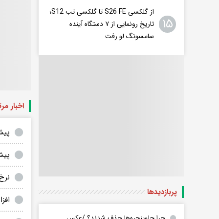
از گلکسی S26 FE تا گلکسی تب S12؛
۱۵
تاریخ رونمایی از ۷ دستگاه آینده
سامسونگ لو رفت
اخبار مر
پیش
پیش
نرخ ارز
پربازدید‌ها
افزا
چرا جلوپنجره‌ها حذف شدند؟ /عکس