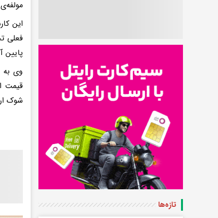
مولفه‌ی 
این کار
فعلی تح
پایین آو
وی به م
قیمت ار
شوک ارز
تازه‌ها