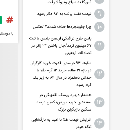
آمریکا به سراغ ونزوئلا رفت
۹
قیمت نفت برنت به ۸۳ دلار رسید
۱۰
چرا جلوپنجره‌ها حذف شدند؟ /عکس
با دوستا
پایان طرح ترافیکی اربعین پلیس با ثبت
۱۱
۶۷ میلیون تردد/جان باختن ۲۴ زائر در
تصادفات اربعینی
سقوط ۹۳ درصدی قدرت خرید کارگران
در بازه ۲۱ ساله؛ خرید ۱۲ گرم طلا با
۱۲
حداقل دستمزد در سال ۸۴ به زیر یک
گرم رسید
هشدار درباره ریسک نقدینگی در
۱۳
صف‌های خرید بورس؛ کمین عرضه
سنگین بازیگران بزرگ
افزایش قیمت طلا با امید به بازگشایی
۱۴
تنگه هرمز