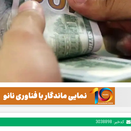
کدخبر:
3038898