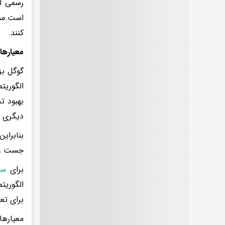
رسمی ای
است.منب
کنند.
معیارها
گوگل بز
الگوریت
بهبود ت
دیگری د
بنابرای
جست و 
برای
سئ
الگوریت
برای تع
معیارها