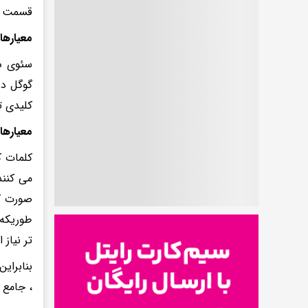
قسمت س
معیارها
سئوی د
گوگل در
کلیدی ت
معیارها
کلمات 
می کنند
صورت کد
طوریکه 
تر نیاز
بنابرای
، جامع 