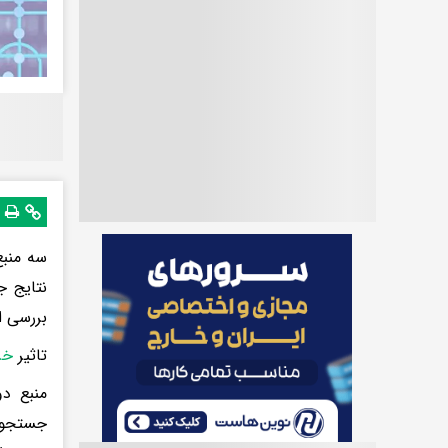
سه منبع
نتایج 
بررسی ا
تاثیر
خر
منبع دو
جستجو ا