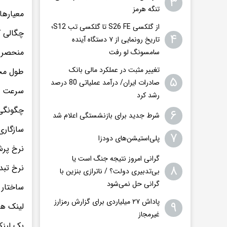
۳
تنگه هرمز
معیارها
از گلکسی S26 FE تا گلکسی تب S12؛
چگالی ک
۴
تاریخ رونمایی از ۷ دستگاه آینده
منحصر ب
سامسونگ لو رفت
تغییر مثبت در عملکرد مالی بانک
طول مح
۵
صادرات ایران/ درآمد عملیاتی 80 درصد
سرعت ب
رشد کرد
چگونگی 
۶
شرط جدید برای بازنشستگی اعلام شد
سازگاری
۷
پلی‌استیشن‌های دودزا
نرخ پر
گرانی امروز نتیجه جنگ است یا
۸
نرخ تبد
بی‌تدبیری دولت؟ / ناترازی بنزین با
گرانی حل نمی‌شود
ساختار
پاداش ۲۷ میلیاردی برای گزارش رمزارز
۹
لینک ها
غیرمجاز
بک لین