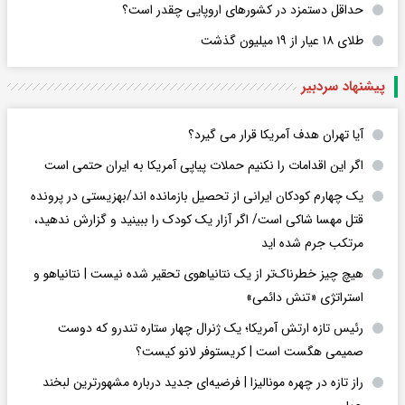
حداقل دستمزد در کشورهای اروپایی چقدر است؟
طلای ۱۸ عیار از ۱۹ میلیون گذشت
پیشنهاد سردبیر
آیا تهران هدف آمریکا قرار می گیرد؟
اگر این اقدامات را نکنیم حملات پیاپی آمریکا به ایران حتمی است
یک چهارم کودکان ایرانی از تحصیل بازمانده اند/بهزیستی در پرونده
قتل مهسا شاکی است/ اگر آزار یک کودک را ببینید و گزارش ندهید،
مرتکب جرم شده اید
هیچ چیز خطرناک‌تر از یک نتانیاهوی تحقیر شده نیست | نتانیاهو و
استراتژی «تنش دائمی»
رئیس تازه ارتش آمریکا؛ یک ژنرال چهار ستاره تندرو که دوست
صمیمی هگست است | کریستوفر لانو کیست؟
راز تازه در چهره مونالیزا | فرضیه‌ای جدید درباره مشهورترین لبخند