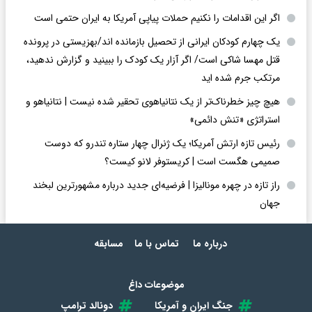
اگر این اقدامات را نکنیم حملات پیاپی آمریکا به ایران حتمی است
یک چهارم کودکان ایرانی از تحصیل بازمانده اند/بهزیستی در پرونده
قتل مهسا شاکی است/ اگر آزار یک کودک را ببینید و گزارش ندهید،
مرتکب جرم شده اید
هیچ چیز خطرناک‌تر از یک نتانیاهوی تحقیر شده نیست | نتانیاهو و
استراتژی «تنش دائمی»
رئیس تازه ارتش آمریکا؛ یک ژنرال چهار ستاره تندرو که دوست
صمیمی هگست است | کریستوفر لانو کیست؟
راز تازه در چهره مونالیزا | فرضیه‌ای جدید درباره مشهورترین لبخند
جهان
درباره ما
تماس با ما
مسابقه
موضوعات داغ
جنگ ایران و آمریکا
دونالد ترامپ