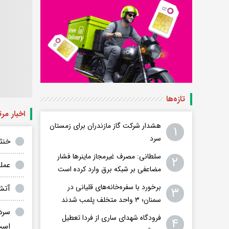
تازه‌ها
اخبار مر
هشدار شرکت گاز مازندران برای زمستان
۱
سرد
خنث
سلطانی: مصرف غیرمجاز ماینرها فشار
۲
عمل
مضاعفی بر شبکه برق وارد کرده است
برخورد با سفره‌خانه‌های قلیانی در
آتش
۳
سمنان؛ ۳ واحد متخلف پلمب شدند
سرد
فرودگاه ‌شهدای ساری از فردا تعطیل
۴
است