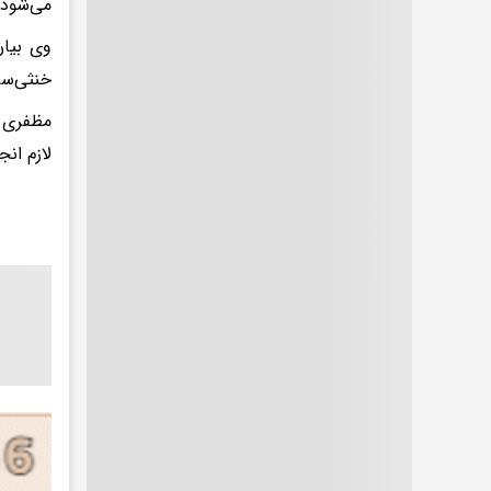
می‌شود 
وی بیان
خنثی‌سا
مظفری ت
لازم ان