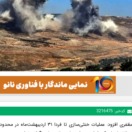
کدخبر:
3216475
محمد مظفری افزود: عملیات خنثی‌سازی تا فردا ۱