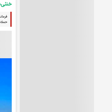
خنثی‌س
فرمان
حملات