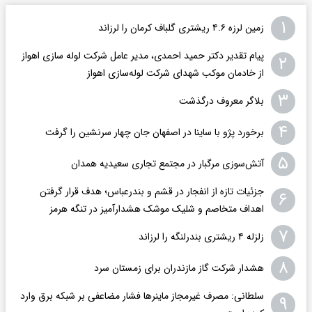
۱
زمین لرزه ۴.۶ ریشتری گلباف کرمان را لرزاند
پیام تقدیر دکتر حمید احمدی، مدیر عامل شرکت لوله سازی اهواز
۲
از خادمان موکب شهدای شرکت لوله‌سازی اهواز
۳
بلاگر معروف درگذشت
۴
برخورد پژو با ساینا در اصفهان جان چهار سرنشین را گرفت
۵
آتش‌سوزی مرگبار در مجتمع تجاری سعیدیه همدان
جزئیات تازه از انفجار در قشم و بندرعباس؛ هدف قرار گرفتن
۶
اهداف متخاصم و شلیک موشک هشدارآمیز در تنگه هرمز
۷
زلزله ۴ ریشتری بندرلنگه را لرزاند
۸
هشدار شرکت گاز مازندران برای زمستان سرد
سلطانی: مصرف غیرمجاز ماینرها فشار مضاعفی بر شبکه برق وارد
۹