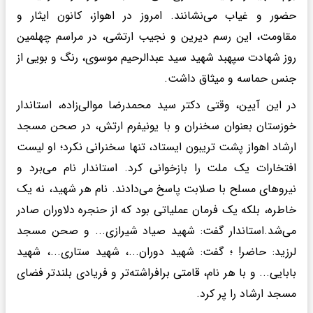
حضور و غیاب می‌نشانند. امروز در اهواز، کانون ایثار و
مقاومت، این رسم دیرین و نجیب ارتشی، در مراسم چهلمین
روز شهادت سپهبد شهید سید عبدالرحیم موسوی، رنگ و بویی از
جنس حماسه و میثاق داشت.‌
در این آیین، وقتی دکتر سید محمدرضا موالی‌زاده، استاندار
خوزستان بعنوان سخنران و با یونیفرم ارتش، در صحن مسجد
ارشاد اهواز پشت تریبون ایستاد، تنها سخنرانی نکرد؛ او لیست
افتخارات یک ملت را بازخوانی کرد. استاندار نام می‌برد و
نیروهای مسلح با صلابت پاسخ می‌دادند. نام هر شهید، نه یک
خاطره، بلکه یک فرمان عملیاتی بود که از حنجره‌ دلاوران صادر
می‌شد.استاندار گفت: شهید صیاد شیرازی... و صحن مسجد
لرزید: حاضر! ؛ گفت: شهید دوران...، شهید ستاری...، شهید
بابایی... و با هر نام، قامتی برافراشته‌تر و فریادی بلندتر فضای
مسجد ارشاد را پر کرد.‌