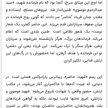
اما اوج این میثاق سرخ، آنجا بود که نام فرماندهِ شهید، «سید
عبدالرحیم موسوی» طنین‌انداز شد. نیروهای مسلح، ایستاده و
مقتدر، چنان فریاد "حاضر" سر دادند که گویی روح فرمانده در
میان صفوف سربازانش قدم می‌زند. این حاضر گفتن، یک شعار
نیست؛ یک شعورِ نظامی است. طنین بلندی است که اعلام
می‌کند فرماندهان بزرگ، هرگز بازنشسته نمی‌شوند و سربازان
وطن، هرگز سنگر را ترک نمی‌کنند. این فریاد یعنی ای دشمن!
تو تن فرمانده را هدف گرفتی، اما «حضورش را در رگ‌های این
ارتش فدایی، تکثیر کردی.
این رسم «شهید، حاضر»، زیباترین پارادوکس هستی است. در
دنیایی که غیبت آدم‌ها با خاکسپاری آغاز می‌شود، در مکتب
ارتش، حضورِ واقعی با شهادت شروع می‌شود. شهید موسوی و
یارانش، امروز نه‌تنها غایب نبودند، بلکه به گواهی فریادهای
بلند همرزمانشان، حاضرترین حاضران بودند؛ ناظر بر امنیتِ