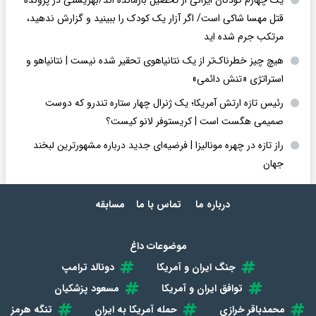
قتل مهسا شاکی است/ اگر آزار یک کودک را ببینید و گزارش ندهید،
مرتکب جرم شده اید
هیچ چیز خطرناک‌تر از یک نتانیاهوی تحقیر شده نیست | نتانیاهو و
استراتژی «تنش دائمی»
رئیس تازه ارتش آمریکا؛ یک ژنرال چهار ستاره تندرو که دوست
صمیمی هگست است | کریستوفر لانو کیست؟
راز تازه در چهره مونالیزا | فرضیه‌ای جدید درباره مشهورترین لبخند
جهان
درباره ما
تماس با ما
مسابقه
موضوعات داغ
جنگ ایران و آمریکا
دونالد ترامپ
توافق ایران و آمریکا
مسعود پزشکیان
محمدباقر خرازی
حمله آمریکا به ایران
تنگه هرمز