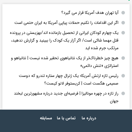
آیا تهران هدف آمریکا قرار می گیرد؟
اگر این اقدامات را نکنیم حملات پیاپی آمریکا به ایران حتمی است
یک چهارم کودکان ایرانی از تحصیل بازمانده اند/بهزیستی در پرونده
قتل مهسا شاکی است/ اگر آزار یک کودک را ببینید و گزارش ندهید،
مرتکب جرم شده اید
هیچ چیز خطرناک‌تر از یک نتانیاهوی تحقیر شده نیست | نتانیاهو و
استراتژی «تنش دائمی»
رئیس تازه ارتش آمریکا؛ یک ژنرال چهار ستاره تندرو که دوست
صمیمی هگست است | کریستوفر لانو کیست؟
راز تازه در چهره مونالیزا | فرضیه‌ای جدید درباره مشهورترین لبخند
جهان
درباره ما
تماس با ما
مسابقه