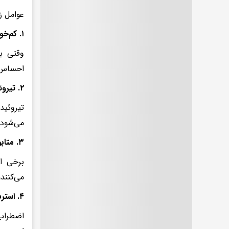
عوامل ز
۱. کم‌خونی؛ یکی از دلایل شایع
وقتی ب
احساس 
۲. تیروئید کم‌کار
تیروئید
می‌شود 
۳. متابولیسم متفاوت
برخی اف
می‌کنند
۴. استرس و اضطراب
اضطراب 