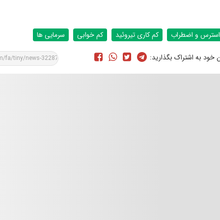
استرس و اضطراب
کم کاری تیروئید
کم خوابی
سرمایی ها
ن خود به اشتراک بگذارید: