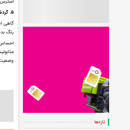
استرس، 
۵. گردش خون ضعیف
گاهی اح
رنگ بده
احساس 
متابولی
وضعیت د
تازه‌ها