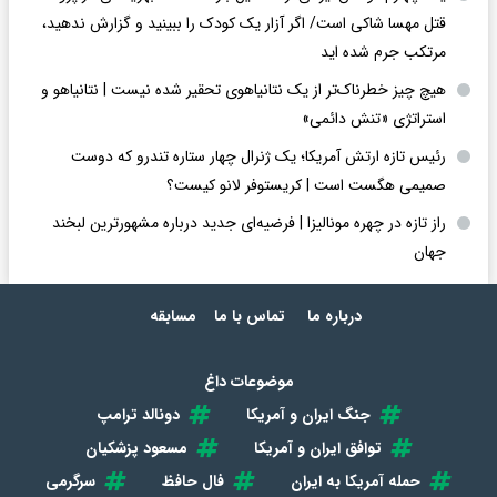
قتل مهسا شاکی است/ اگر آزار یک کودک را ببینید و گزارش ندهید،
مرتکب جرم شده اید
هیچ چیز خطرناک‌تر از یک نتانیاهوی تحقیر شده نیست | نتانیاهو و
استراتژی «تنش دائمی»
رئیس تازه ارتش آمریکا؛ یک ژنرال چهار ستاره تندرو که دوست
صمیمی هگست است | کریستوفر لانو کیست؟
راز تازه در چهره مونالیزا | فرضیه‌ای جدید درباره مشهورترین لبخند
جهان
درباره ما
تماس با ما
مسابقه
موضوعات داغ
جنگ ایران و آمریکا
دونالد ترامپ
توافق ایران و آمریکا
مسعود پزشکیان
حمله آمریکا به ایران
فال حافظ
سرگرمی