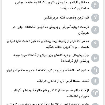
محققان تایلندی: داروهای لاغری GLP-1 به سلامت بینایی
۶
سالمندان کمک می‌کنند
۷
تازه ترین وضعیت تنگه هرمز/عکس
فرصت دوباره آموزش و پرورش به غایبان امتحانات نهایی در
۸
هرمزگان
تلاشی که فراتر از وظیفه بود؛ پرستاری که باور داشت هنوز امیدی
۹
هست... و تا آخرین لحظه جنگید
چرا روش‌های جدید کاهش وزن بیش از گذشته مورد توجه
۱۰
پزشکان قرار گرفته‌اند؟
۱۱
حضور ۷۵ دانشگاه ایرانی در تایمز ۲۰۲۷؛ اعلام زودهنگام آمار ایران
۱۲
کشف صدها قرص نان از خانه‌ای در اراک
از حذف نام همسر سابق تا تغییر نام خانوادگی؛ اما و اگرهای
۱۳
تعویض شناسنامه
وضعیت جوی کشور در ۷۲ ساعت آینده؛ موج بارش‌های تابستانه