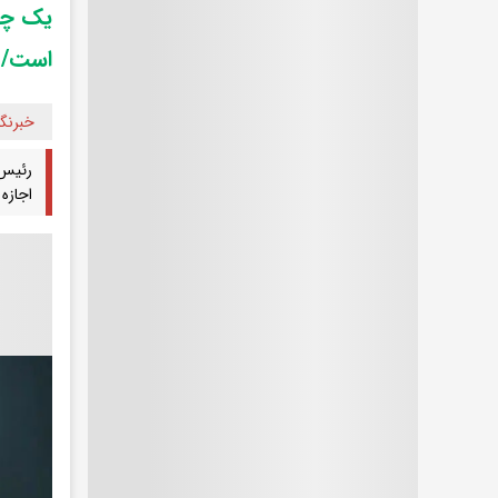
یک چها
است/ ا
خبرنگا
رئیس 
اجازه