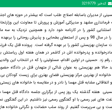
کدخبر:
3219779
ینی از مدیران باسابقه اصلاح طلب است که بیشتر در حوزه های اجتم
ه فرمانداری مشهد و مدیرکلی آموزش و پرورش تا معاونت این وزارتخا
ستثنایی کشور را در کارنامه خود دارد و همچنین نزدیک به سه م
 سازمان بهزیستی کشور را بر عهده گرفته است. پرونده قتل یک فرزند
درخوانده و پدرخوانده اش در کاشمر در همان هفته اول ریاستش بر
رقم زد. حسینی در اولین اقدام، مسئولینی را که در انتخاب این والدین
 حالا هم بهزیستی به عنوان شاکی از متهمان قتل در دادگاه حضور دا
خانواده از بهترین مرکز بهزیستی فضای بهتری برای زیست کودکان ب
 اتفاقاتی مشابه قتل مهسا را نادر و در مقایسه با خانواده های زیستی
ینی هفته گذشته یک روز پس از برگزاری جلسه دادگاه قتل مهسا میه
ت های غیر رسمی با او گفتگوی رسمی نیز داشتیم. در این گفتگوی نسب
ت و بی سرپرست گفتیم. از روند سلب حضانت و نگرانی خانواده های 