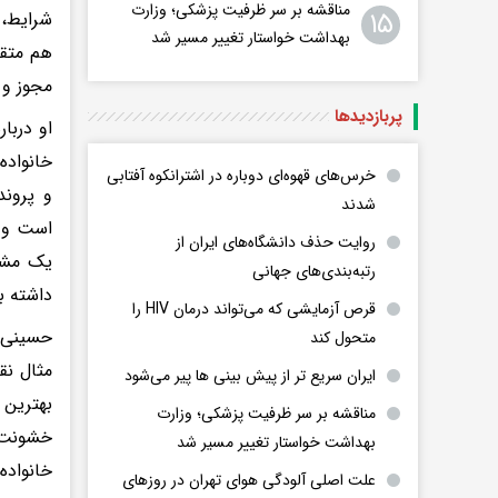
مناقشه بر سر ظرفیت پزشکی؛ وزارت
۱۵
شرایط، 
بهداشت خواستار تغییر مسیر شد
هم متقا
مجوز و 
پربازدید‌ها
او دربا
خانواده
خرس‌های قهوه‌ای دوباره در اشترانکوه آفتابی
و پروند
شدند
است و م
روایت حذف دانشگاه‌های ایران از
یک مشک
رتبه‌بندی‌های جهانی
داشته ب
قرص آزمایشی که می‌تواند درمان HIV را
حسینی 
متحول کند
مثال نق
ایران سریع تر از پیش بینی ها پیر می‌شود
بهترین 
مناقشه بر سر ظرفیت پزشکی؛ وزارت
خشونت 
بهداشت خواستار تغییر مسیر شد
خانواد
علت اصلی آلودگی هوای تهران در روزهای