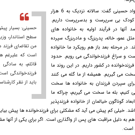
سید جواد حسینی گفت: سالانه نزدیک به 6 هزار
کودک بی سرپرست و بدسرپرست داریم.
حسینی: بسیار پیش
صد آنها در فرآیند اولیه به خانواده های
سطح استاندار، وزیر
ثل عمو، خاله، پدربزرگ و مادربزرگ سپرده
من تقاضای فرزند می
. در مرحله بعد باز هم رویکرد ما خانواده
است که علیرغم هم
ت و سراغ فرزندخواندگی می رویم. حدود
قائلم، به سادگی 
ر فرزندخوانده در کشور داریم. در این روند ما
فرزندخواندگی است
خت می گیریم. همیشه از ما گله می کنند
باید از نظر کارشنا
رای سپردن فرزندان به خانواده ها سخت
 کنیم، بله ما سخت می گیریم، چراکه ما
ابعاد گوناگون خیالمان از خانواده فرزندپذیر
شد. خیلی کم پیش می آید که مشکلی برای فرزندخوانده ها پیش بیا
 هم به دلیل مراقبت های پس از واگذاری است. اگر برای یکی از آنها م
است.