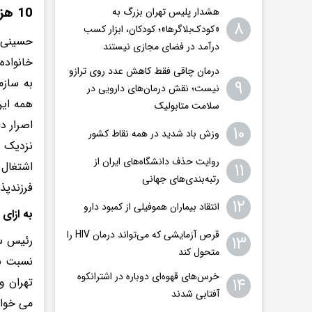
10 هزار کودک در مراکز خصوصی نگهداری می شوند
هشدار پلیس تهران بزرگ به
۸
«کودک‌بلاگرها»؛ کودکان، ابزار کسب
حسینی ا
درآمد در فضای مجازی نیستند
خانواده
درمان چاقی فقط کاهش عدد روی ترازو
۹
نیست؛ نقش درمان‌های دارویی در
همه این
سلامت متابولیک
۱۰
وزش باد شدید در همه نقاط کشور
روایت حذف دانشگاه‌های ایران از
۱۱
اشتغال 
رتبه‌بندی‌های جهانی
فرزندپذیر 
۱۲
انتقاد بیماران هموفیلی از کمبود دارو
به ازای هر کودک، 20 خان
قرص آزمایشی که می‌تواند درمان HIV را
۱۳
رئیس سا
متحول کند
خرس‌های قهوه‌ای دوباره در اشترانکوه
۱۴
آفتابی شدند
می خواه