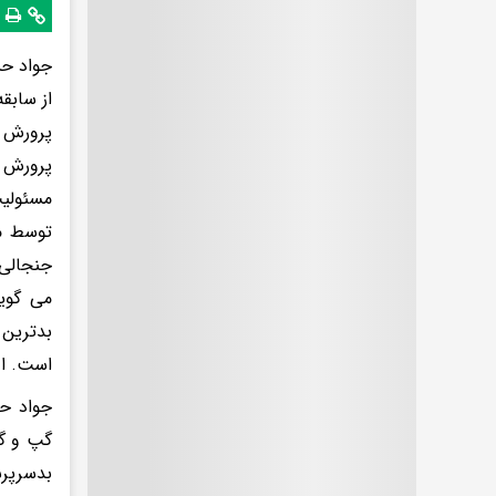
جواد حس
از سابق
پرورش ا
مسئولیت
توسط ما
جنجالی 
می گوید
بدترین 
است. او
جواد حس
گپ و گف
بدسرپرس