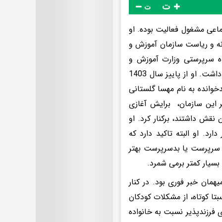
ت
ت
اعی مشغول فعالیت بوده. او
نه و ریاست سازمان آموزش و
اه سرپرستی وزارت آموزش و
پرورش را در سال 98 و پس از استعفای بطحایی و پذیرش روحانی را برعهده داشت. او از پاییز سال 1403
خوانده به نام مهسا گلستانی
 این سازمان، برایش آغازی
 نقش داشتند، برکنار کرد. او
رد. او البته تاکید دارد که
ی سرپرست یا بدسرپرست بهتر
 بسیار کمتر برمی شمرد.
مان خبر فوری بود. در کنار
تا کوتاه، از مشکلات کودکان
فرزندپذیر نسبت به خانواده