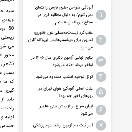
آلودگی سواحل خلیج فارس را کتمان
۱
نمی کنیم/ به دنبال مطالبه گری در
ورودی 
سطح بین الملل هستیم
50 در
عقب‌گرد زیست‌محیطی غول فناوری؛
زیستی م
۲
آمازون برای دیتاسنترهایش نیروگاه گازی
می شوند
می‌سازد
محور اس
نتایج نهایی آزمون دکتری سال ۱۴۰۵ در
۳
25هزا
اواخر مرداد اعلام می‌شود
بسیار س
۴
تونل توحید امشب مسدود می‌شود
که ما ب
علت اصلی آلودگی هوای تهران در
۵
گیری می
روزهای اخیر چه بود؟
باید از 
ایران سریع تر از پیش بینی ها پیر
۶
راحت با
می‌شود
اولیه و
۷
حساس 
آغاز ثبت نام آزمون ارشد علوم پزشکی