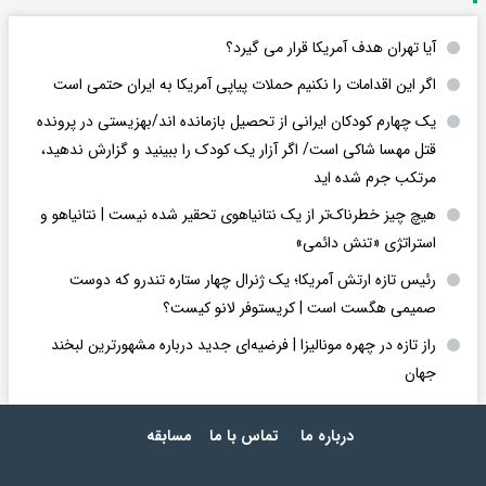
آیا تهران هدف آمریکا قرار می گیرد؟
اگر این اقدامات را نکنیم حملات پیاپی آمریکا به ایران حتمی است
یک چهارم کودکان ایرانی از تحصیل بازمانده اند/بهزیستی در پرونده
قتل مهسا شاکی است/ اگر آزار یک کودک را ببینید و گزارش ندهید،
مرتکب جرم شده اید
هیچ چیز خطرناک‌تر از یک نتانیاهوی تحقیر شده نیست | نتانیاهو و
استراتژی «تنش دائمی»
رئیس تازه ارتش آمریکا؛ یک ژنرال چهار ستاره تندرو که دوست
صمیمی هگست است | کریستوفر لانو کیست؟
راز تازه در چهره مونالیزا | فرضیه‌ای جدید درباره مشهورترین لبخند
جهان
درباره ما
تماس با ما
مسابقه