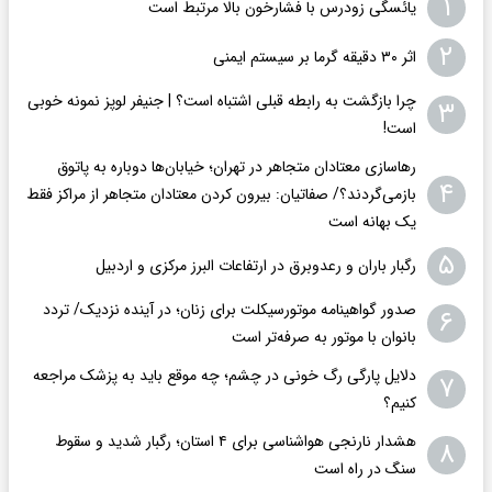
۱
یائسگی زودرس با فشارخون بالا مرتبط است
۲
اثر ۳۰ دقیقه گرما بر سیستم ایمنی
چرا بازگشت به رابطه قبلی اشتباه است؟ | جنیفر لوپز نمونه خوبی
۳
است!
رهاسازی معتادان متجاهر در تهران؛ خیابان‌ها دوباره به پاتوق
۴
بازمی‌گردند؟/ صفاتیان: بیرون کردن معتادان متجاهر از مراکز فقط
یک بهانه است
۵
رگبار باران و رعدوبرق در ارتفاعات البرز مرکزی و اردبیل
صدور گواهینامه موتورسیکلت برای زنان؛ در آینده نزدیک/ تردد
۶
بانوان با موتور به‌ صرفه‌تر است
دلایل پارگی رگ خونی در چشم؛ چه موقع باید به پزشک مراجعه
۷
کنیم؟
هشدار نارنجی هواشناسی برای ۴ استان؛ رگبار شدید و سقوط
۸
سنگ در راه است