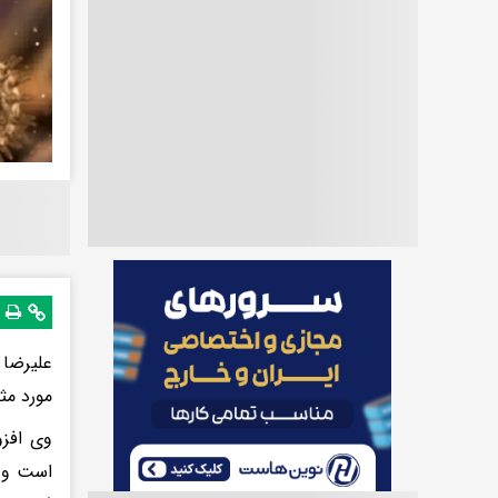
علیرضا 
مورد مث
وی افزو
است و ر