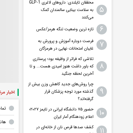
محققان تایلندی: داروهای لاغری GLP-1
۵
به سلامت بینایی سالمندان کمک
می‌کنند
۶
تازه ترین وضعیت تنگه هرمز/عکس
فرصت دوباره آموزش و پرورش به
۷
غایبان امتحانات نهایی در هرمزگان
تلاشی که فراتر از وظیفه بود؛ پرستاری
۸
که باور داشت هنوز امیدی هست... و تا
آخرین لحظه جنگید
چرا روش‌های جدید کاهش وزن بیش از
۹
گذشته مورد توجه پزشکان قرار
اخبار مر
گرفته‌اند؟
تمام
حضور ۷۵ دانشگاه ایرانی در تایمز ۲۰۲۷؛
۱۰
اعلام زودهنگام آمار ایران
هان
کشف صدها قرص نان از خانه‌ای در
۱۱