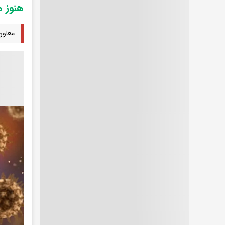
هنوز ه
معاون