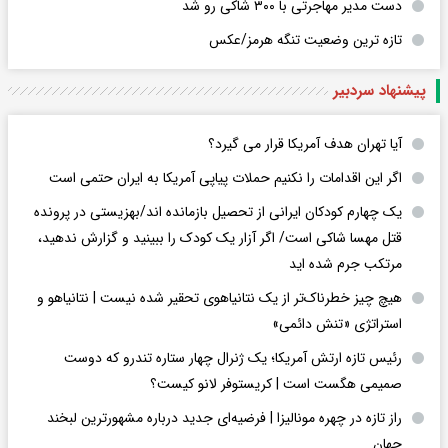
دست مدیر مهاجرتی با ۳۰۰ شاکی رو شد
تازه ترین وضعیت تنگه هرمز/عکس
پیشنهاد سردبیر
آیا تهران هدف آمریکا قرار می گیرد؟
اگر این اقدامات را نکنیم حملات پیاپی آمریکا به ایران حتمی است
یک چهارم کودکان ایرانی از تحصیل بازمانده اند/بهزیستی در پرونده
قتل مهسا شاکی است/ اگر آزار یک کودک را ببینید و گزارش ندهید،
مرتکب جرم شده اید
هیچ چیز خطرناک‌تر از یک نتانیاهوی تحقیر شده نیست | نتانیاهو و
استراتژی «تنش دائمی»
رئیس تازه ارتش آمریکا؛ یک ژنرال چهار ستاره تندرو که دوست
صمیمی هگست است | کریستوفر لانو کیست؟
راز تازه در چهره مونالیزا | فرضیه‌ای جدید درباره مشهورترین لبخند
جهان