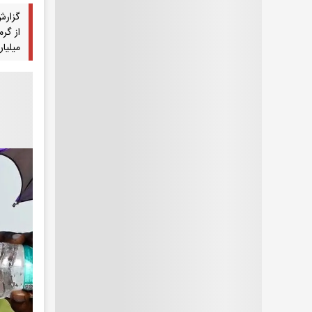
گزارش
از گر
میلیار