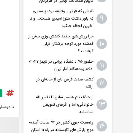
غایبان امتحانات نهایی در هرمزگان
تلاشی که فراتر از وظیفه بود؛ پرستاری
۹
که باور داشت هنوز امیدی هست... و تا
آخرین لحظه جنگید
چرا روش‌های جدید کاهش وزن بیش از
۱۰
گذشته مورد توجه پزشکان قرار
گرفته‌اند؟
حضور ۷۵ دانشگاه ایرانی در تایمز ۲۰۲۷؛
۱۱
اعلام زودهنگام آمار ایران
کشف صدها قرص نان از خانه‌ای در
۱۲
اراک
از حذف نام همسر سابق تا تغییر نام
۱۳
خانوادگی؛ اما و اگرهای تعویض
با دوستا
شناسنامه
وضعیت جوی کشور در ۷۲ ساعت آینده؛
۱۴
موج بارش‌های تابستانه در راه ۱۱ استان