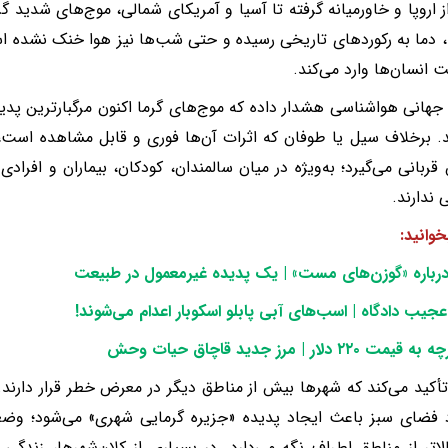
ز اروپا و خاورمیانه گرفته تا آسیا و آمریکای شمالی، موج‌های شدید گرم
 دما به رکوردهای تاریخی رسیده و حتی شب‌ها نیز هوا خنک نشده 
ت انسان‌ها وارد می‌کند.
جهانی هواشناسی هشدار داده که موج‌های گرما اکنون مرگبارترین پ
. برخلاف سیل یا طوفان که اثرات آن‌ها فوری و قابل مشاهده است
ربانی می‌گیرد؛ به‌ویژه در میان سالمندان، کودکان، بیماران و افرا
ندارند.
وانید:‌
رباره «گوزن‌های مست» | یک پدیده غیرمعمول در طبیعت
جیب دادگاه | اسب‌های آبی پابلو اسکوبار اعدام می‌شوند
!
چه به قیمت
۲۲۰
دلار | مرز جدید قاچاق حیات وحش
أکید می‌کند که شهرها بیش از مناطق دیگر در معرض خطر قرار دارند.
 فضای سبز باعث ایجاد پدیده «جزیره گرمایی شهری» می‌شود؛ وضع
لاتر از مناطق اطراف نگه می‌دارد. در بسیاری از کلان‌شهرها، زندگی