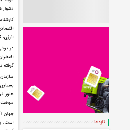
دشوار 
کارشناس
اقتصادی
انرژی، 
در برخی
اضطراری
گرفته ت
سازمان 
بسیاری 
هنوز فر
سوخت‌ها
جهان اک
است. بس
تازه‌ها