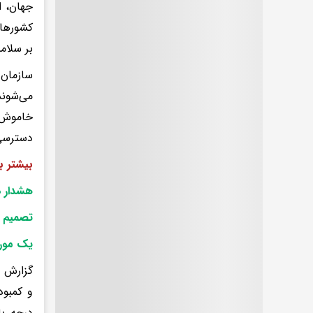
جهان، ا
کشورها،
بر سلام
سازمان 
می‌شوند
خاموش ق
دسترسی 
بیشتر بخ
هشدار د
تصمیم ع
یک مور
گزارش ت
و کمبود
درجه با