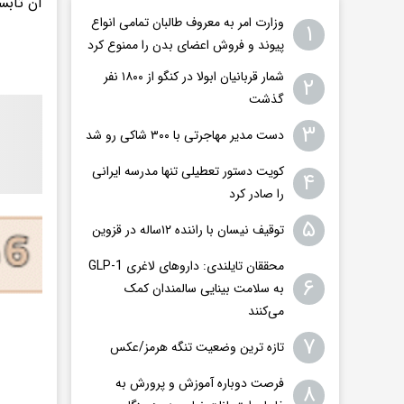
آن تابست
وزارت امر به معروف طالبان تمامی انواع
۱
پیوند و فروش اعضای بدن را ممنوع کرد
شمار قربانیان ابولا در کنگو از ۱۸۰۰ نفر
۲
گذشت
۳
دست مدیر مهاجرتی با ۳۰۰ شاکی رو شد
کویت دستور تعطیلی تنها مدرسه ایرانی
۴
را صادر کرد
۵
توقیف نیسان با راننده ۱۲ساله در قزوین
محققان تایلندی: داروهای لاغری GLP-1
۶
به سلامت بینایی سالمندان کمک
می‌کنند
۷
تازه ترین وضعیت تنگه هرمز/عکس
فرصت دوباره آموزش و پرورش به
۸