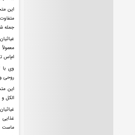
این متخ
متفاوت 
جمله شا
معمولاً
ام‌اس ت
وی با ت
روحی و 
الکل و 
غیاثیان
غذایی ب
ماست بر