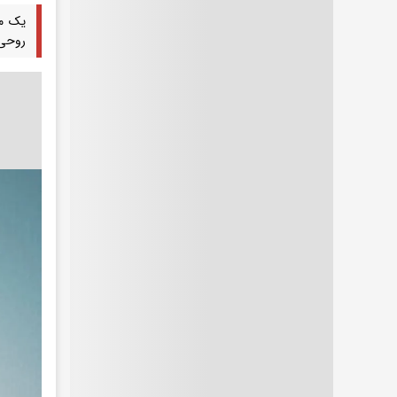
یک مت
روحی 