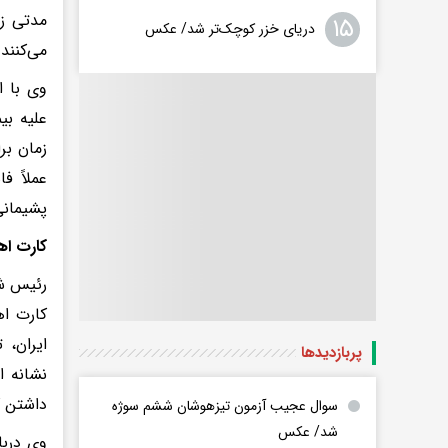
مدتی زن
۱۵
دریای خزر کوچک‌تر شد/ عکس
می‌کنند.
وی با ا
پشیمانی
کارت ا
رئیس شب
کارت اه
ایران، 
پربازدید‌ها
نشانه ا
داشتن ک
سوال عجیب آزمون تیزهوشان ششم سوژه
شد/ عکس