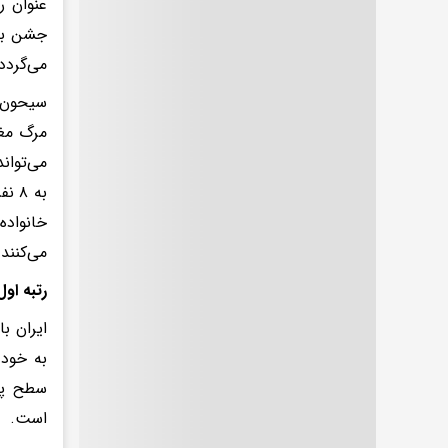
عنوان ر
جشن بزر
می‌گردد
مرگ مغز
می‌توان
به 
خانواده
می‌کنند
رتبه او
ایران ب
به خود
سطح پز
است.