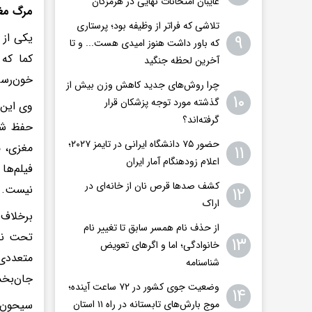
غایبان امتحانات نهایی در هرمزگان
مرگ مغز
تلاشی که فراتر از وظیفه بود؛ پرستاری
یکی از 
۹
که باور داشت هنوز امیدی هست... و تا
کما که
آخرین لحظه جنگید
خون‌رسا
چرا روش‌های جدید کاهش وزن بیش از
۱۰
گذشته مورد توجه پزشکان قرار
وی این 
گرفته‌اند؟
حفظ شود
حضور ۷۵ دانشگاه ایرانی در تایمز ۲۰۲۷؛
مغزی، م
۱۱
اعلام زودهنگام آمار ایران
فیلم‌ها
کشف صدها قرص نان از خانه‌ای در
نیست.
۱۲
اراک
برخلاف 
از حذف نام همسر سابق تا تغییر نام
تحت نظا
۱۳
خانوادگی؛ اما و اگرهای تعویض
متعددی
شناسنامه
جان‌بخش
وضعیت جوی کشور در ۷۲ ساعت آینده؛
۱۴
سیحون ب
موج بارش‌های تابستانه در راه ۱۱ استان