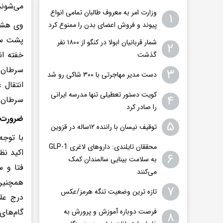
می‌شوند
وزارت امر به معروف طالبان تمامی انواع
۱
وی هشدا
پیوند و فروش اعضای بدن را ممنوع کرد
شمار قربانیان ابولا در کنگو از ۱۸۰۰ نفر
۲
خفته ان
گذشت
سرطان (
۳
دست مدیر مهاجرتی با ۳۰۰ شاکی رو شد
انتقال 
کویت دستور تعطیلی تنها مدرسه ایرانی
۴
سرطان ی
را صادر کرد
ضرورت و
۵
توقیف نیسان با راننده ۱۲ساله در قزوین
با توجه
محققان تایلندی: داروهای لاغری GLP-1
اکید نظ
۶
به سلامت بینایی سالمندان کمک
فتا و س
می‌کنند
همچنین 
۷
تازه ترین وضعیت تنگه هرمز/عکس
درج علا
گام‌های
فرصت دوباره آموزش و پرورش به
۸