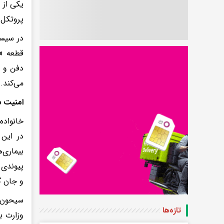
یکی از 
پروتکل‌
در سیست
قطعه «ن
دفن و آ
می‌کند.
امنیت سلا
خانواده
بیماری‌
پیوندی 
و جان گی
سیحون ا
تازه‌ها
وزارت ب