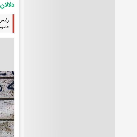
دلالان
رئیس 
عضو، 