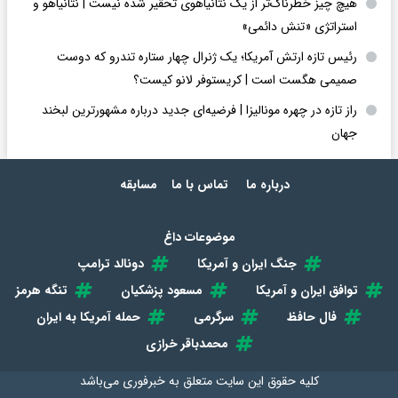
هیچ چیز خطرناک‌تر از یک نتانیاهوی تحقیر شده نیست | نتانیاهو و
استراتژی «تنش دائمی»
رئیس تازه ارتش آمریکا؛ یک ژنرال چهار ستاره تندرو که دوست
صمیمی هگست است | کریستوفر لانو کیست؟
راز تازه در چهره مونالیزا | فرضیه‌ای جدید درباره مشهورترین لبخند
جهان
درباره ما
تماس با ما
مسابقه
موضوعات داغ
جنگ ایران و آمریکا
دونالد ترامپ
توافق ایران و آمریکا
مسعود پزشکیان
تنگه هرمز
فال حافظ
سرگرمی
حمله آمریکا به ایران
محمدباقر خرازی
کلیه حقوق این سایت متعلق به
خبرفوری
می‌باشد