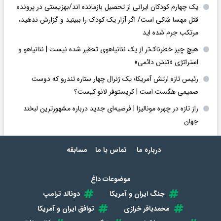
یک چهارم کودکان ایرانی از تحصیل بازمانده اند/بهزیستی در پرونده
قتل مهسا شاکی است/ اگر آزار یک کودک را ببینید و گزارش ندهید،
مرتکب جرم شده اید
هیچ چیز خطرناک‌تر از یک نتانیاهوی تحقیر شده نیست | نتانیاهو و
استراتژی «تنش دائمی»
رئیس تازه ارتش آمریکا؛ یک ژنرال چهار ستاره تندرو که دوست
صمیمی هگست است | کریستوفر لانو کیست؟
راز تازه در چهره مونالیزا | فرضیه‌ای جدید درباره مشهورترین لبخند
جهان
درباره ما
تماس با ما
مسابقه
موضوعات داغ
جنگ ایران و آمریکا
دونالد ترامپ
محمدباقر خرازی
توافق ایران و آمریکا