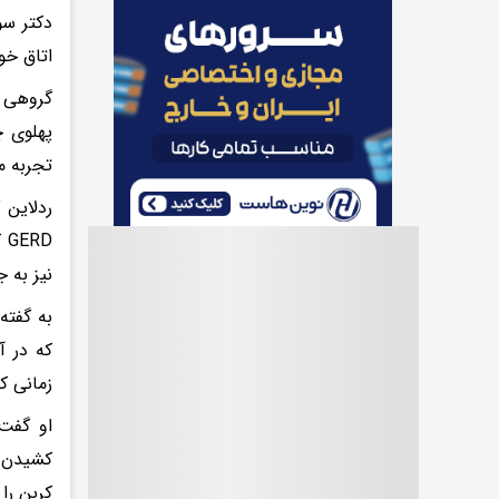
دکتر سو
اتاق خوا
گروهی ا
پهلوی چ
تجربه م
ردلاین 
D
نیز به ج
به گفته
که در آ
زمانی ک
او گفت 
کشیدن ه
کربن را