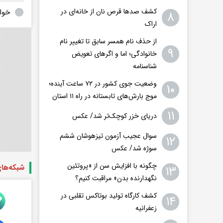
کشف صدها قرص نان از خانه‌ای در
خوا
۸
اراک
از حذف نام همسر سابق تا تغییر نام
۹
خانوادگی؛ اما و اگرهای تعویض
شناسنامه
وضعیت جوی کشور در ۷۲ ساعت آینده؛
۱۰
موج بارش‌های تابستانه در راه ۱۱ استان
۱۱
دریای خزر کوچک‌تر شد/ عکس
سوال عجیب آزمون تیزهوشان ششم
۱۲
سوژه شد/ عکس
چگونه با افزایش سن از «پروتئین
شبکه‌ها
۱۳
نگهدارنده بدن» مراقبت کنیم؟
کشف کارگاه تولید بوتاکس تقلبی در
۱۴
زعفرانیه