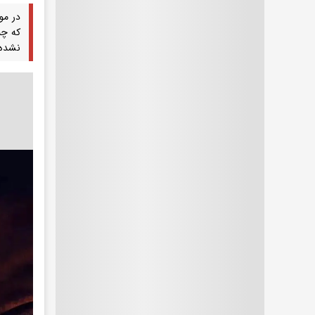
در مو
که چن
نشده 