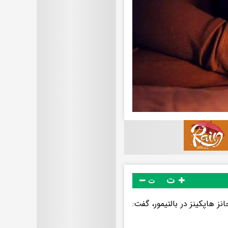
ت
ت
هاپکینز در بالتیمور، گفت: