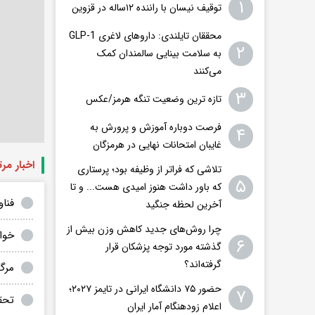
۱
توقیف نیسان با راننده ۱۲ساله در قزوین
محققان تایلندی: داروهای لاغری GLP-1
۲
به سلامت بینایی سالمندان کمک
می‌کنند
۳
تازه ترین وضعیت تنگه هرمز/عکس
فرصت دوباره آموزش و پرورش به
۴
غایبان امتحانات نهایی در هرمزگان
اخبار مر
تلاشی که فراتر از وظیفه بود؛ پرستاری
۵
که باور داشت هنوز امیدی هست... و تا
فنا
آخرین لحظه جنگید
چرا روش‌های جدید کاهش وزن بیش از
خوا
۶
گذشته مورد توجه پزشکان قرار
گرفته‌اند؟
مرگ 
حضور ۷۵ دانشگاه ایرانی در تایمز ۲۰۲۷؛
۷
تحق
اعلام زودهنگام آمار ایران