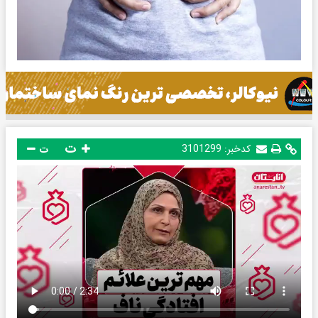
ت
کدخبر:
3101299
ت