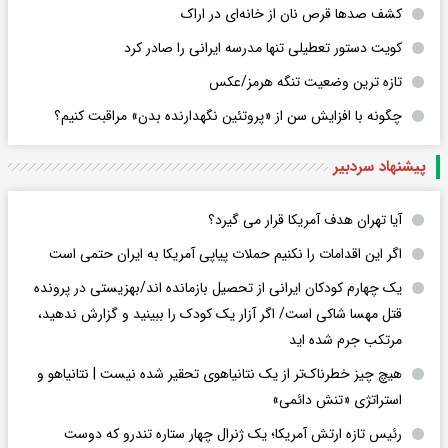
کشف صدها قرص نان از خانه‌ای در اراک
کویت دستور تعطیلی تنها مدرسه ایرانی را صادر کرد
تازه ترین وضعیت تنگه هرمز/عکس
چگونه با افزایش سن از «پروتئین نگهدارنده بدن» مراقبت کنیم؟
پیشنهاد سردبیر
آیا تهران هدف آمریکا قرار می گیرد؟
اگر این اقدامات را نکنیم حملات پیاپی آمریکا به ایران حتمی است
یک چهارم کودکان ایرانی از تحصیل بازمانده اند/بهزیستی در پرونده
قتل مهسا شاکی است/ اگر آزار یک کودک را ببینید و گزارش ندهید،
مرتکب جرم شده اید
هیچ چیز خطرناک‌تر از یک نتانیاهوی تحقیر شده نیست | نتانیاهو و
استراتژی «تنش دائمی»
رئیس تازه ارتش آمریکا؛ یک ژنرال چهار ستاره تندرو که دوست