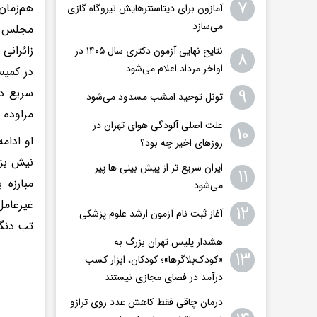
۷
هم‌زمان
آمازون برای دیتاسنترهایش نیروگاه گازی
می‌سازد
مجلس با
زائرانی
نتایج نهایی آزمون دکتری سال ۱۴۰۵ در
۸
اواخر مرداد اعلام می‌شود
در کمی
۹
سریع دا
تونل توحید امشب مسدود می‌شود
مراوده 
علت اصلی آلودگی هوای تهران در
۱۰
او ادام
روزهای اخیر چه بود؟
نیش بزن
ایران سریع تر از پیش بینی ها پیر
۱۱
مبارزه 
می‌شود
غیرعامل
۱۲
آغاز ثبت نام آزمون ارشد علوم پزشکی
تب دنگی
هشدار پلیس تهران بزرگ به
۱۳
«کودک‌بلاگرها»؛ کودکان، ابزار کسب
درآمد در فضای مجازی نیستند
درمان چاقی فقط کاهش عدد روی ترازو