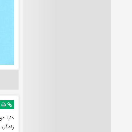
نیا ع
د
زندگی خ