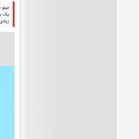
مینو 
یک بی
زیادی