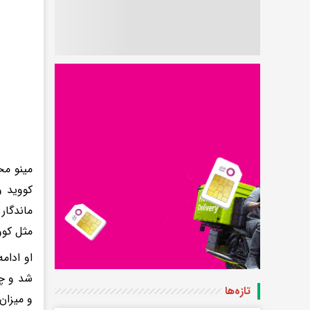
مینو مح
کووید و
ماندگار
مثل کوو
او ادام
شد و چن
تازه‌ها
و میزان