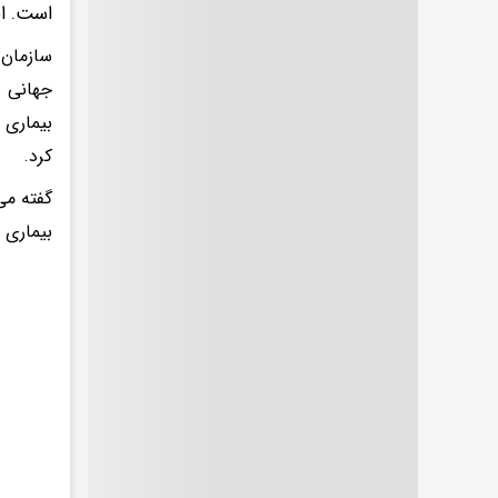
است. ای
سازمان 
جهانی ب
کرد.
گفته می
بیماری 