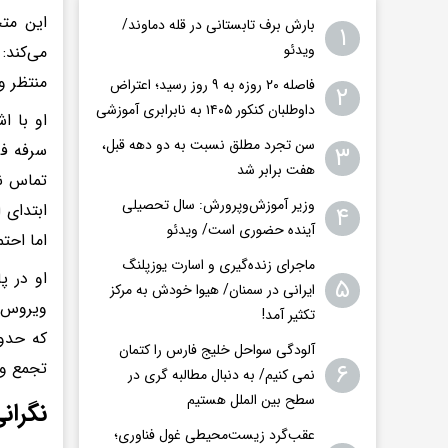
این متخ
بارش برف تابستانی در قله دماوند/
۱
ویدئو
می‌کند:
منتظر و
فاصله ۲۰ روزه به ۹ روز رسید؛ اعتراض
۲
داوطلبان کنکور ۱۴۰۵ به نابرابری آموزشی
او با ا
سن تجرد مطلق نسبت به دو دهه قبل،
سرفه فر
۳
هفت برابر شد
تماس نز
وزیر آموزش‌وپرورش: سال تحصیلی
ابتدای 
۴
آینده حضوری است/ ویدئو
اما احت
ماجرای زنده‌گیری و اسارت یوزپلنگ
او در پ
۵
ایرانی در سمنان/ هیوا خودش به مرکز
ویروس جد
تکثیر آمد!
که حدود
آلودگی سواحل خلیج فارس را کتمان
تجمع و 
۶
نمی کنیم/ به دنبال مطالبه گری در
سطح بین الملل هستیم
نگران
عقب‌گرد زیست‌محیطی غول فناوری؛