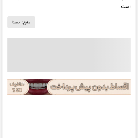
است.
منبع:
ايسنا