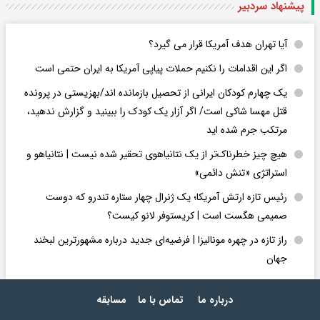
پیشنهاد سردبیر
آیا تهران هدف آمریکا قرار می گیرد؟
اگر این اقدامات را نکنیم حملات پیاپی آمریکا به ایران حتمی است
یک چهارم کودکان ایرانی از تحصیل بازمانده اند/بهزیستی در پرونده
قتل مهسا شاکی است/ اگر آزار یک کودک را ببینید و گزارش ندهید،
مرتکب جرم شده اید
هیچ چیز خطرناک‌تر از یک نتانیاهوی تحقیر شده نیست | نتانیاهو و
استراتژی «تنش دائمی»
رئیس تازه ارتش آمریکا؛ یک ژنرال چهار ستاره تندرو که دوست
صمیمی هگست است | کریستوفر لانو کیست؟
راز تازه در چهره مونالیزا | فرضیه‌ای جدید درباره مشهورترین لبخند
جهان
درباره ما
تماس با ما
مسابقه