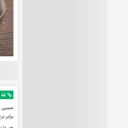
حسین فر
برابر نرخ جهانی 
وی با ب