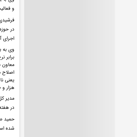
و فعالی
فرشیدی 
در حوزه
اجرای 
وی به ب
برابر نرخ جهانی 
معاون ب
اصلاح م
یعنی نا
هزار و ۸۰۰ نانوایی در کشور نان کامل طبخ می‌کنند و امیدواریم استفاده از این نان ترویج بیشتری پیدا کند.
مدیر کل
در هفته سلامت 
حمید صا
شده است