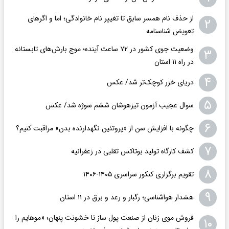
از حذف نام همسر سابق تا تغییر نام خانوادگی؛ اما و اگرهای
۲
تعویض شناسنامه
وضعیت جوی کشور در ۷۲ ساعت آینده؛ موج بارش‌های تابستانه
۳
در راه ۱۱ استان
۴
دریای خزر کوچک‌تر شد/ عکس
۵
سوال عجیب آزمون تیزهوشان ششم سوژه شد/ عکس
۶
چگونه با افزایش سن از «پروتئین نگهدارنده بدن» مراقبت کنیم؟
۷
کشف کارگاه تولید بوتاکس تقلبی در زعفرانیه
۸
تقویم برگزاری کنکور سراسری ۱۴۰۵-۱۴۰۶
۹
هشدار هواشناسی؛ رگبار و رعد و برق در ۱۱ استان‌
فروش موی زنان از صنعت پول ساز تا خشونت پنهان؛ «موهایم را
۱۰