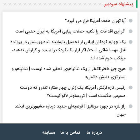
پیشنهاد سردبیر
آیا تهران هدف آمریکا قرار می گیرد؟
اگر این اقدامات را نکنیم حملات پیاپی آمریکا به ایران حتمی است
یک چهارم کودکان ایرانی از تحصیل بازمانده اند/بهزیستی در پرونده
قتل مهسا شاکی است/ اگر آزار یک کودک را ببینید و گزارش ندهید،
مرتکب جرم شده اید
هیچ چیز خطرناک‌تر از یک نتانیاهوی تحقیر شده نیست | نتانیاهو و
استراتژی «تنش دائمی»
رئیس تازه ارتش آمریکا؛ یک ژنرال چهار ستاره تندرو که دوست
صمیمی هگست است | کریستوفر لانو کیست؟
راز تازه در چهره مونالیزا | فرضیه‌ای جدید درباره مشهورترین لبخند
جهان
درباره ما
تماس با ما
مسابقه