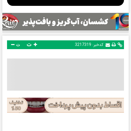
ت
کدخبر:
3217319
ت