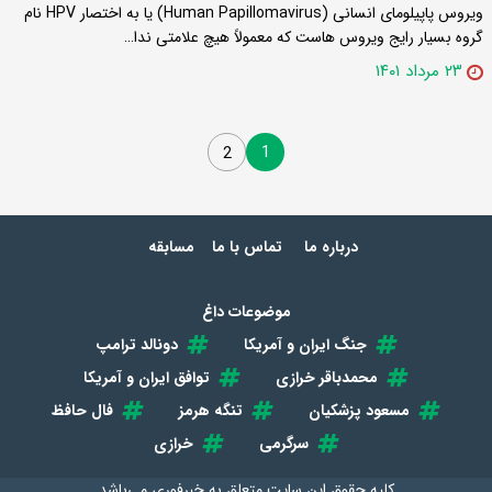
ویروس پاپیلومای انسانی (Human Papillomavirus) یا به اختصار HPV نام
گروه بسیار رایج ویروس هاست که معمولاً هیچ علامتی ندا…
۲۳ مرداد ۱۴۰۱
1
2
درباره ما
تماس با ما
مسابقه
موضوعات داغ
جنگ ایران و آمریکا
دونالد ترامپ
محمدباقر خرازی
توافق ایران و آمریکا
مسعود پزشکیان
تنگه هرمز
فال حافظ
سرگرمی
خرازی
کلیه حقوق این سایت متعلق به
خبرفوری
می‌باشد