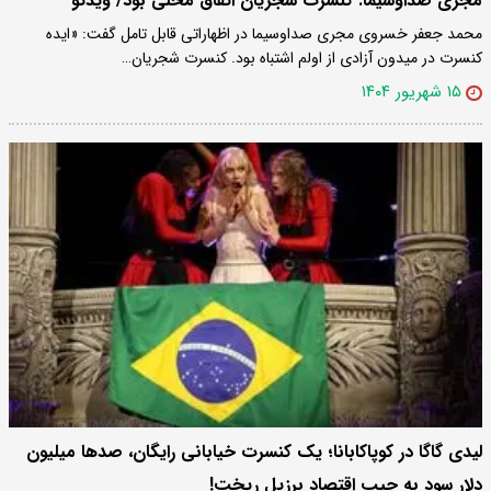
مجری صداوسیما: کنسرت شجریان اتفاق محلی بود/ ویدئو
محمد جعفر خسروی مجری صداوسیما در اظهاراتی قابل تامل گفت: «ایده
کنسرت در میدون آزادی از اولم اشتباه بود. کنسرت شجریان…
۱۵ شهریور ۱۴۰۴
لیدی گاگا در کوپاکابانا؛ یک کنسرت خیابانی رایگان، صد‌ها میلیون
دلار سود به جیب اقتصاد برزیل ریخت!