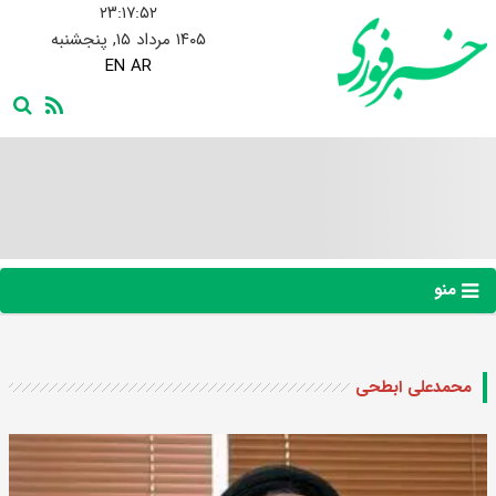
۲۳:۱۷:۵۳
۱۴۰۵ مرداد ۱۵, پنجشنبه
EN
AR
منو
محمدعلی ابطحی