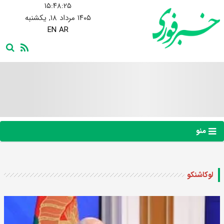
۱۵:۴۸:۲۶
۱۴۰۵ مرداد ۱۸, یکشنبه
EN
AR
منو
لوکاشنکو