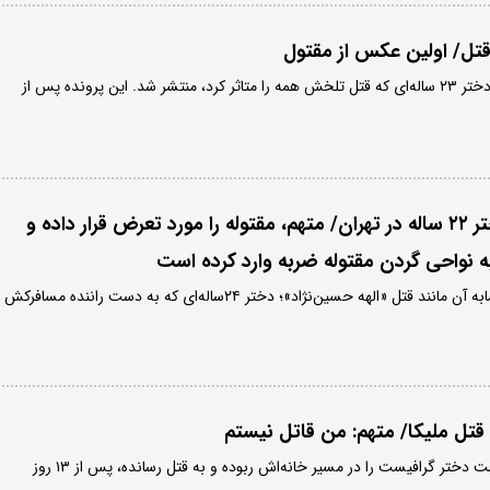
 قتل/ اولین عکس از مقتول
اولین عکس از ملیکا دادپور، دختر ۲۳ ساله‌ای که قتل تلخش همه را متاثر کرد، منتشر شد. این پرونده پس از
جزئیات قتل ملیکا دختر ۲۲ ساله در تهران/ متهم، مقتوله را مورد تعرض قرار داده و
 نواحی گردن مقتوله ضربه وارد کرده است
این پرونده و پرونده‌های مشابه آن مانند قتل «الهه حسین‌نژاد»؛ دختر ۲۴‌ساله‌ای که به دست راننده مسافرکش
 قتل ملیکا/ متهم: من قاتل نیستم
راننده مسافربری که متهم است دختر گرافیست را در مسیر خانه‌اش ربوده و به قتل رسانده، پس از ۱۳ روز