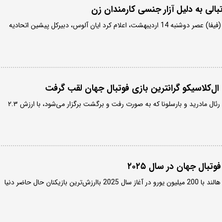
لی به دلیل آزار جنسی کارمندان زن
فدراسیون بین المللی فوتبال (فیفا) عصر دوشنبه 14 اردیبهشت، اعلام کرد ایان آلوس، دبیرکل پیشین اتحادیه
فینال جام حذفی اسپانیا بین رئال مادرید و بارسلونا که به صورت رفت و برگشت برگزار می‌شود، با ارزش ۲.۳
وتبال جهان در سال ۲۰۲۵
وینیسیوس جونیور و ارلینگ هالند با 200 میلیون یورو در آغاز سال 2025 باارزش‌ترین بازیکنان حال حاضر دنیا