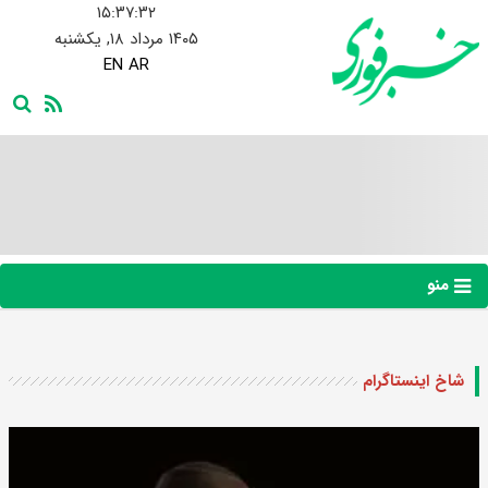
۱۵:۳۷:۳۳
۱۴۰۵ مرداد ۱۸, یکشنبه
EN
AR
منو
شاخ اینستاگرام