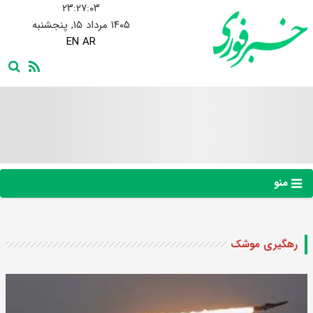
۲۳:۲۷:۰۳
۱۴۰۵ مرداد ۱۵, پنجشنبه
EN
AR
منو
رهگیری موشک