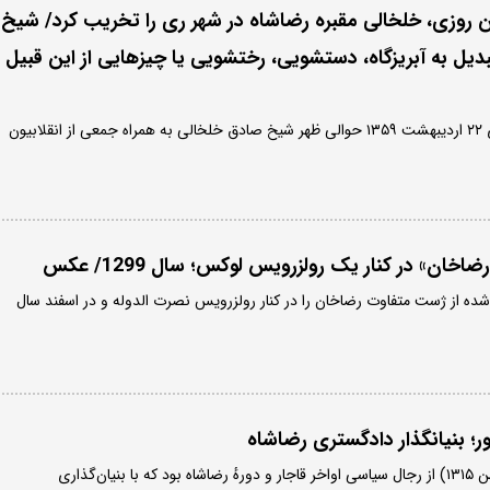
ن روزی، خلخالی مقبره رضاشاه در شهر ری را تخریب کرد/ شیخ
دیل به آبریزگاه، دستشویی، رختشویی یا چیز‌هایی از این قبیل
۴۵ سال پیش در چنین روزی ۲۲ اردیبهشت ۱۳۵۹ حوالی ظهر شیخ صادق خلخالی به همراه جمعی از انقلابیون
خان» در کنار یک رولزرویس لوکس؛ سال 1299/ عکس
شده از ژست متفاوت رضاخان را در کنار رولزرویس نصرت الدوله و در اسفند سال
ور؛ بنیانگذار دادگستری رضاشاه
علی‌اکبر داور (۱۲۶۴ – ۲۰ بهمن ۱۳۱۵) از رجال سیاسی اواخر قاجار و دورهٔ رضاشاه بود که با بنیان‌گذاری