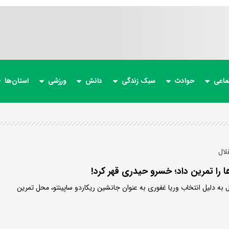
ماعی
حوادث
سبک زندگی
دانش
ورزشی
استان‌ها
لال
ا را تمرین داد؛ خسرو حیدری قهر کرد!
ه دلیل انتخاب وریا غفوری به عنوان جانشین ریکاردو ساپینتو، محل تمرین