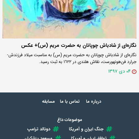
نگاره‌ای از شادباش چوپانان به حضرت مریم (س)+ عکس
نگاره‌ای از شادباش چوپانان به حضرت مریم (س) به مناسبت میلاد فرزندش-
جرارد فن‌هونهورست، نقاش هلندی در ١٦٢٢ به ثبت رسید.
۰۴ دی ۱۳۹۷
درباره ما
تماس با ما
مسابقه
موضوعات داغ
جنگ ایران و آمریکا
دونالد ترامپ
توافق ایران و آمریکا
مسعود پزشکیان