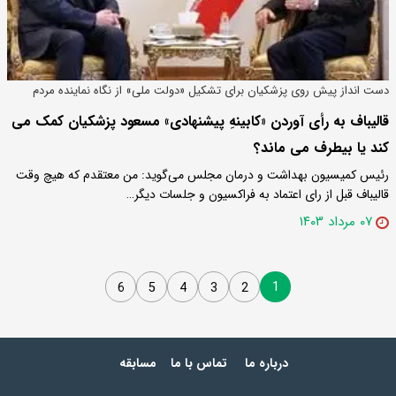
دست انداز پیش روی پزشکیان برای تشکیل «دولت ملی» از نگاه نماینده مردم
زاهدان
قالیباف به رأی آوردن «کابینهِ پیشنهادی» مسعود پزشکیان کمک می
کند یا بیطرف می ماند؟
رئیس کمیسیون بهداشت و درمان مجلس می‌گوید: من معتقدم که هیچ وقت
قالیباف قبل از رای اعتماد به فراکسیون و جلسات دیگر…
۰۷ مرداد ۱۴۰۳
1
6
5
4
3
2
درباره ما
تماس با ما
مسابقه