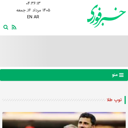
۰۴:۳۶:۱۴
۱۴۰۵ مرداد ۱۶, جمعه
EN
AR
منو
توپ طلا