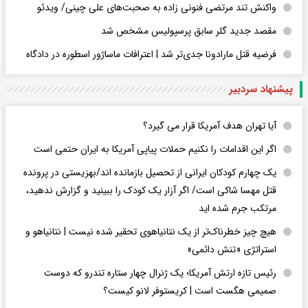
واکنش تند مرتضی فنونی زاده به صحبت‌های علی چینی/ ویدئو
مقصد جدید گلر سابق پرسپولیس مشخص شد
فرضیه قتل مارادونا جدی‌تر شد | اعترافات ماساژور اسطوره در دادگاه
پیشنهاد سردبیر
آیا تهران هدف آمریکا قرار می گیرد؟
اگر این اقدامات را نکنیم حملات پیاپی آمریکا به ایران حتمی است
یک چهارم کودکان ایرانی از تحصیل بازمانده اند/بهزیستی در پرونده
قتل مهسا شاکی است/ اگر آزار یک کودک را ببینید و گزارش ندهید،
مرتکب جرم شده اید
هیچ چیز خطرناک‌تر از یک نتانیاهوی تحقیر شده نیست | نتانیاهو و
استراتژی «تنش دائمی»
رئیس تازه ارتش آمریکا؛ یک ژنرال چهار ستاره تندرو که دوست
صمیمی هگست است | کریستوفر لانو کیست؟