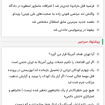
فرضیه قتل مارادونا جدی‌تر شد | اعترافات ماساژور اسطوره در دادگاه
واکنش تند مرتضی فنونی زاده به صحبت‌های علی چینی/ ویدئو
مقصد جدید سرمربی سابق استقلال مشخص شد
بیفوما در پرسپولیس ماندنی شد
پیشنهاد سردبیر
آیا تهران هدف آمریکا قرار می گیرد؟
اگر این اقدامات را نکنیم حملات پیاپی آمریکا به ایران حتمی است
یک چهارم کودکان ایرانی از تحصیل بازمانده اند/بهزیستی در پرونده
قتل مهسا شاکی است/ اگر آزار یک کودک را ببینید و گزارش ندهید،
مرتکب جرم شده اید
هیچ چیز خطرناک‌تر از یک نتانیاهوی تحقیر شده نیست | نتانیاهو و
استراتژی «تنش دائمی»
رئیس تازه ارتش آمریکا؛ یک ژنرال چهار ستاره تندرو که دوست