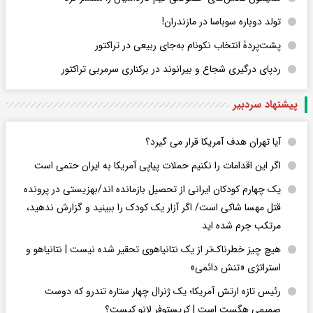
تولد دوباره سوباسا در مازندران!
پشت‌پردۀ انتخاب نکونام به‌جای ربیعی در ترا‌کتور
ردپای درگیری شجاع و بیرانوند در برکناری سرمربی تراکتور
پیشنهاد سردبیر
آیا تهران هدف آمریکا قرار می گیرد؟
اگر این اقدامات را نکنیم حملات پیاپی آمریکا به ایران حتمی است
یک چهارم کودکان ایرانی از تحصیل بازمانده اند/بهزیستی در پرونده
قتل مهسا شاکی است/ اگر آزار یک کودک را ببینید و گزارش ندهید،
مرتکب جرم شده اید
هیچ چیز خطرناک‌تر از یک نتانیاهوی تحقیر شده نیست | نتانیاهو و
استراتژی «تنش دائمی»
رئیس تازه ارتش آمریکا؛ یک ژنرال چهار ستاره تندرو که دوست
صمیمی هگست است | کریستوفر لانو کیست؟