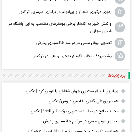
۱۲
ردپای درگیری شجاع و بیرانوند در برکناری سرمربی تراکتور
واکنش خیبر به انتشار برخی پوسترهای منتسب به این باشگاه در
۱۳
فضای مجازی
۱۴
تصاویر لیونل مسی در مراسم خاکسپاری پدرش
۱۵
پشت‌پردۀ انتخاب نکونام به‌جای ربیعی در ترا‌کتور
پربازدید‌ها
زیباترین فوتبالیست زن جهان شغلش را عوض کرد | عکس
همسر پورعلی گنجی با لباس عروس/ عکس
محمد صلاح در صف دستشویی ترکیه گیر افتاد! | عکس
تصاویر لیونل مسی در مراسم خاکسپاری پدرش
همیلتون عکس‌های خصوصی کیم‌ کارداشیان را منتشر کرد