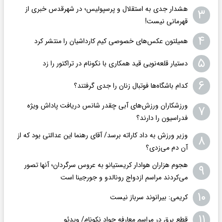
هشدار جدی به استقلال و پرسپولیس؛ در شهرقدس خبری از
۳
قهرمانی نیست!
۴
همیلتون عکس‌های خصوصی کیم‌ کارداشیان را منتشر کرد
۵
دستیار قلعه‌نویی قید همکاری با نکونام در تراکتور را زد
۶
کدام باشگاه‌ها فوتبال زنان را جدی گرفتند؟
ورزشکاران ورزش‌های آبی چقدر شانس دریافت پاداش ویژه
۷
فدراسیون را دارند؟
وزیر ورزش به داد کاراته برسد/ آقای رهنما این عدالتی بود که از
۸
آن دم می‌زدی؟
هجوم هزاران هوادار کریستیانو به عروس سرگردان؛ آنها تصور
۹
می‌کردند مراسم ازدواج رونالدو و جورجینا است
۱۰
کریمی: بیرانوند سرباز نیست
۱۱
قطع برق در مراسم معارفه جواد نکونام/ ویدئو