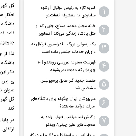
گل گهر 
ضربه تازه به رئیس فوتبال | رشوه
۱
افکار ع
میلیاردی به معشوقه اینفانتینو
باشگاه 
خانه مجلل محمد صلاح، جایی که او
۲
نامه نه
مثل پادشاه زندگی می‌کند | تصاویر
چارچوب 
یک رسوایی بزرگ | فدراسیون فوتبال به
۳
داوران خدمات جنسی داده است!
لذا از 
فهرست ممنوعه عروسی رونالدو | ۱۰
باشگاه 
۴
چهره‌ای که دعوت نمی‌شوند
ذکر این
مقصد جدید گلر سابق پرسپولیس
ی بین ا
۵
مشخص شد
عنوان ن
ملی‌پوشان ایران چگونه برای باشگاه‌های
گل گهر 
۶
امارات درآمد ساختند؟
کند.
واکنش تند مرتضی فنونی زاده به
۷
در پایا
صحبت‌های علی چینی/ ویدئو
ارتقای 
سردار آزمون و استقلال؛ مذاکره ای در کار