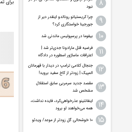
۸
برای تم
نبود
چرا کریستیانو رونالدو اینقدر دیر از
۹
جورجینا خواستگاری کرد؟
۱۰
بیفوما در پرسپولیس ماندنی شد
فرضیه قتل مارادونا جدی‌تر شد |
۱۱
اعترافات ماساژور اسطوره در دادگاه
جنجال کلامی ترامپ در دیدار با قهرمانان
۱۲
المپیک | زودتر از کاخ سفید بروید!
مقصد جدید سرمربی سابق استقلال
۱۳
مشخص شد
اینفانتینو عذرخواهی‌کرد، فایده نداشت،
۱۴
همه می‌خواهند او برود
۱۵
۱۰ خوشحالی گل زودتر از موعد/ ویدئو