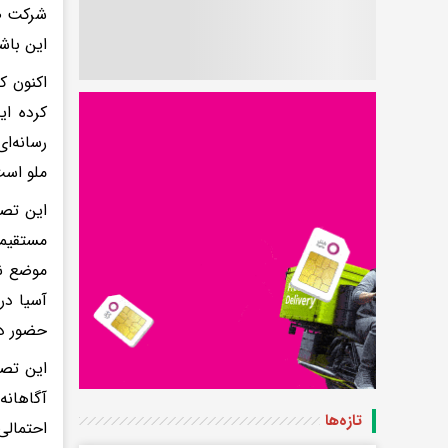
شرکت صن
این باش
اکنون ک
کرده ای
رسانه‌ا
ملو است
این تصو
مستقیما
موضع نه
حضور در
این تصم
آگاهانه
تازه‌ها
احتمالی 