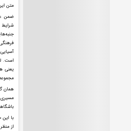
متن این
ضمن عر
شرایط 
جنبه‌ها
فرهنگی 
آسیایی 
است. لذ
یعنی هم
مجموعه،
همان گو
مسیری ق
باشگاهی
با این 
از منظر