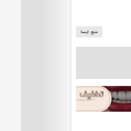
منبع:
ايسنا