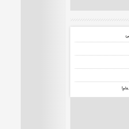
ی
‌ام!