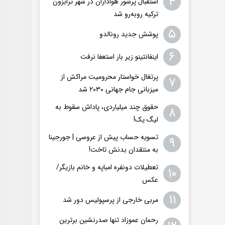
۴
استقبال پرشور هواداران در شهر ترابزون
ترکیه روبه‌رو شد
۵
پوشش جدید رونالدو
۶
اینفانتینو زیر بار استعفا نرفت
پرتغال خواستار محرومیت مراکش از
۷
میزبانی جام جهانی ۲۰۳۰ شد
حقوق چند میلیاردی، پاداش سقوط به
۸
لیگ یک!
تسویه حساب پیش از عروسی | جورجینا
۹
به منتقدان بدنش تاخت!
تعطیلات دونفره امباپه و خانم بازیگر/
۱۰
عکس
۱۱
مربی خارجی از پرسپولیس دور شد
رحمان عموزاد تنها صدرنشین برترین