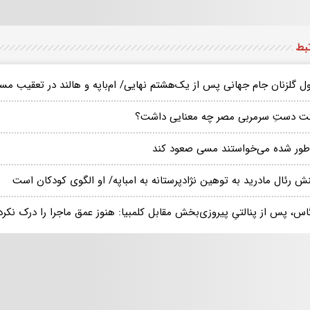
تبط
ل گلزنان جام جهانی پس از یک‌هشتم نهایی/ ام‌باپه و هالند در تعقیب مس
ت دستِ سرمربی مصر چه معنایی داشت؟
طور شده می‌خواستند مسی صعود کند
ش رئال مادرید به توهین نژادپرستانه به امباپه/ او الگوی کودکان است
اس، پس از پنالتیِ پیروزی‌بخش مقابل کلمبیا: هنوز عمق ماجرا را درک‌ نکرده