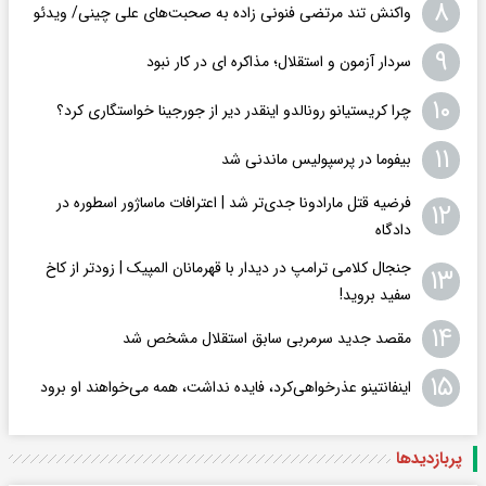
۸
واکنش تند مرتضی فنونی زاده به صحبت‌های علی چینی/ ویدئو
۹
سردار آزمون و استقلال؛ مذاکره ای در کار نبود
۱۰
چرا کریستیانو رونالدو اینقدر دیر از جورجینا خواستگاری کرد؟
۱۱
بیفوما در پرسپولیس ماندنی شد
فرضیه قتل مارادونا جدی‌تر شد | اعترافات ماساژور اسطوره در
۱۲
دادگاه
جنجال کلامی ترامپ در دیدار با قهرمانان المپیک | زودتر از کاخ
۱۳
سفید بروید!
۱۴
مقصد جدید سرمربی سابق استقلال مشخص شد
۱۵
اینفانتینو عذرخواهی‌کرد، فایده نداشت، همه می‌خواهند او برود
پربازدید‌ها