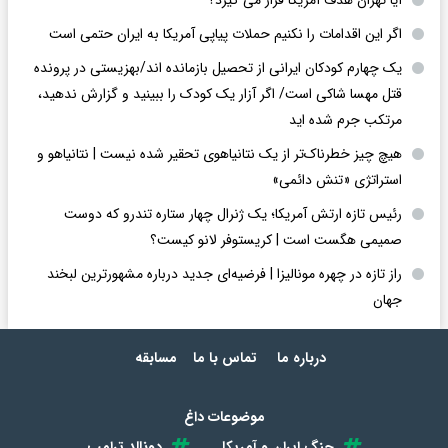
اگر این اقدامات را نکنیم حملات پیاپی آمریکا به ایران حتمی است
یک چهارم کودکان ایرانی از تحصیل بازمانده اند/بهزیستی در پرونده
قتل مهسا شاکی است/ اگر آزار یک کودک را ببینید و گزارش ندهید،
مرتکب جرم شده اید
هیچ چیز خطرناک‌تر از یک نتانیاهوی تحقیر شده نیست | نتانیاهو و
استراتژی «تنش دائمی»
رئیس تازه ارتش آمریکا؛ یک ژنرال چهار ستاره تندرو که دوست
صمیمی هگست است | کریستوفر لانو کیست؟
راز تازه در چهره مونالیزا | فرضیه‌ای جدید درباره مشهورترین لبخند
جهان
درباره ما
تماس با ما
مسابقه
موضوعات داغ
جنگ ایران و آمریکا
دونالد ترامپ