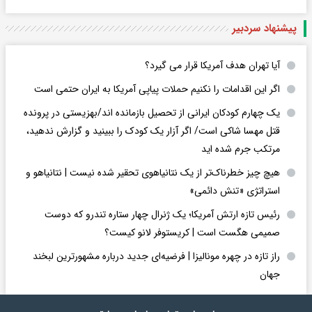
پیشنهاد سردبیر
آیا تهران هدف آمریکا قرار می گیرد؟
اگر این اقدامات را نکنیم حملات پیاپی آمریکا به ایران حتمی است
یک چهارم کودکان ایرانی از تحصیل بازمانده اند/بهزیستی در پرونده
قتل مهسا شاکی است/ اگر آزار یک کودک را ببینید و گزارش ندهید،
مرتکب جرم شده اید
هیچ چیز خطرناک‌تر از یک نتانیاهوی تحقیر شده نیست | نتانیاهو و
استراتژی «تنش دائمی»
رئیس تازه ارتش آمریکا؛ یک ژنرال چهار ستاره تندرو که دوست
صمیمی هگست است | کریستوفر لانو کیست؟
راز تازه در چهره مونالیزا | فرضیه‌ای جدید درباره مشهورترین لبخند
جهان