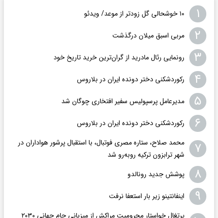
۱
۱۰ خوشحالی گل زودتر از موعد/ ویدئو
۲
مربی اسبق میلان درگذشت
۳
رونمایی رئال مادرید از گران‌ترین خرید تاریخ خود
۴
رکوردشکنی دختر دونده ایران در بلاروس
۵
مدیرعامل پرسپولیس سفیر افتخاری چوگان شد
۶
رکوردشکنی دختر دونده ایران در بلاروس
محمد صلاح، ستاره مصری فوتبال، با استقبال پرشور هواداران در
۷
شهر ترابزون ترکیه روبه‌رو شد
۸
پوشش جدید رونالدو
۹
اینفانتینو زیر بار استعفا نرفت
پرتغال خواستار محرومیت مراکش از میزبانی جام جهانی ۲۰۳۰