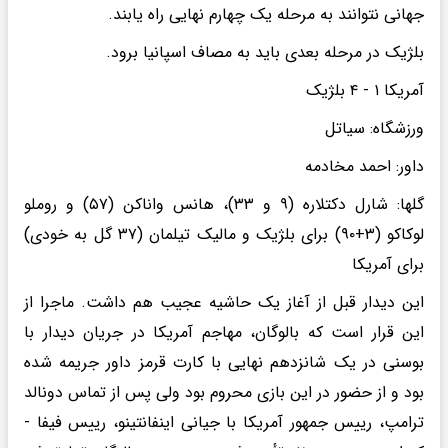
جهانی نتوانند به مرحله یک چهارم نهایی راه یابند.
بلژیک در مرحله بعدی باید به مصاف اسپانیا برود.
آمریکا ۱ - ۴ بلژیک
ورزشگاه: سیاتل
داور: احمد مخادمه
گلها: شارل دکتلاره (۹ و ۳۳)، هانس واناکن (۵۷) و روملو
لوکاکو (۳+۹۰) برای بلژیک و مالیک تیلمان (۳۷ گل به خودی)
برای آمریکا
این دیدار قبل از آغاز یک حاشیه عجیب هم داشت. ماجرا از
این قرار است که بالوگان، مهاجم آمریکا در جریان دیدار با
بوسنی در یک شانزدهم نهایی با کارت قرمز داور جریمه شده
بود و از حضور در این بازی محروم بود ولی پس از تماس دونالد
ترامپ، رییس جمهور آمریکا با جیانی اینفانتینو، رییس فیفا -