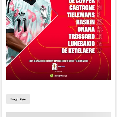
منبع:
ايسنا