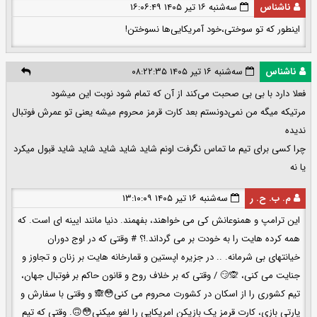
ناشناس
سه‌شنبه ۱۶ تیر ۱۴۰۵ ۱۶:۰۶:۴۹
اینطور که تو سوختی،خود آمریکایی‌ها نسوختن!
ناشناس
سه‌شنبه ۱۶ تیر ۱۴۰۵ ۰۸:۲۲:۳۵
فعلا دارد با بی بی صحبت می‌کند از آن که تمام شود نوبت این میشود
مرتیکه میگه من نمی‌دونستم بعد کارت قرمز محروم میشه یعنی تو عمرش فوتبال
ندیده
چرا کسی برای تیم ما تماس نگرفت اونم شاید شاید شاید شاید شاید قبول میکرد
یا نه
م. ب. ح. ر
سه‌شنبه ۱۶ تیر ۱۴۰۵ ۱۳:۱۰:۰۹
این ترامپ و همنوعانش کی می خواهند، بفهمند. دنیا مانند ایینه ای است. که
همه کرده هایت را به خودت بر می گرداند.!؟ # وقتی که در اوج دوران
خیانتهای بی شرمانه. .. در جزیره اپستین و قمارخانه هایت بر زنان و تجاوز و
جنایت می کنی، 🙊😏 / وقتی که بر خلاف روح و قانون حاکم بر فوتبال جهان،
تیم کشوری را از اسکان در کشورت محروم می کنی😳🙈 و وقتی با سفارش و
پارتی بازی، کارت قرمز یک بازیکن امریکایی را لغو میکنی😳🙃. وقتی که تیم