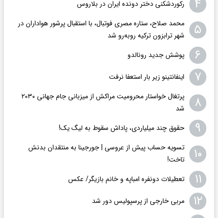
۴
رکوردشکنی دختر دونده ایران در بلاروس
محمد صلاح، ستاره مصری فوتبال، با استقبال پرشور هواداران در
۵
شهر ترابزون ترکیه روبه‌رو شد
۶
پوشش جدید رونالدو
۷
اینفانتینو زیر بار استعفا نرفت
پرتغال خواستار محرومیت مراکش از میزبانی جام جهانی ۲۰۳۰
۸
شد
۹
حقوق چند میلیاردی، پاداش سقوط به لیگ یک!
تسویه حساب پیش از عروسی | جورجینا به منتقدان بدنش
۱۰
تاخت!
۱۱
تعطیلات دونفره امباپه و خانم بازیگر/ عکس
۱۲
مربی خارجی از پرسپولیس دور شد