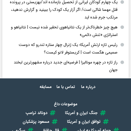
یک چهارم کودکان ایرانی از تحصیل بازمانده اند/بهزیستی در پرونده
قتل مهسا شاکی است/ اگر آزار یک کودک را ببینید و گزارش ندهید،
مرتکب جرم شده اید
هیچ چیز خطرناک‌تر از یک نتانیاهوی تحقیر شده نیست | نتانیاهو و
استراتژی «تنش دائمی»
رئیس تازه ارتش آمریکا؛ یک ژنرال چهار ستاره تندرو که دوست
صمیمی هگست است | کریستوفر لانو کیست؟
راز تازه در چهره مونالیزا | فرضیه‌ای جدید درباره مشهورترین لبخند
جهان
درباره ما
تماس با ما
مسابقه
موضوعات داغ
جنگ ایران و آمریکا
دونالد ترامپ
توافق ایران و آمریکا
مسعود پزشکیان
حمله آمریکا به ایران
فال حافظ
سرگرمی